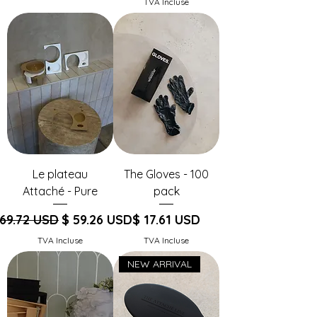
TVA Incluse
Le plateau
The Gloves - 100
Attaché - Pure
pack
ix original
Prix promotionnel
Prix
 69.72 USD
$ 59.26 USD
$ 17.61 USD
TVA Incluse
TVA Incluse
NEW ARRIVAL