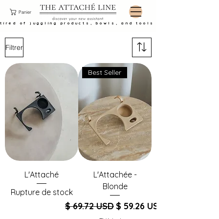
Panier
tired of juggling products, bowls, and tools at the basin?
Filtrer
Best Seller
L'Attaché
L'Attachée -
Blonde
Rupture de stock
Prix original
Prix promotionnel
$ 69.72 USD
$ 59.26 USD