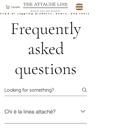
Carrello
tired of juggling products, bowls, and tools at the basin?
Frequently
asked
questions
Chi è la linea attaché?
La linea attaché è un prodotto rivoluzionario