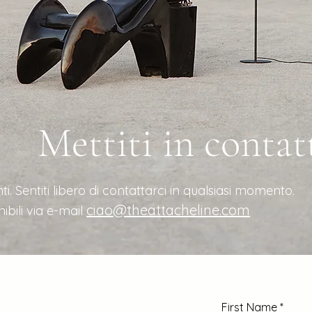
Mettiti in contat
ti. Sentiti libero di contattarci in qualsiasi momento.
ciao@theattacheline.com
bili via e-mail
First Name