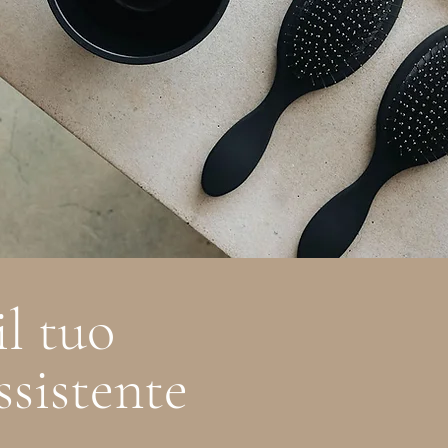
il tuo
ssistente