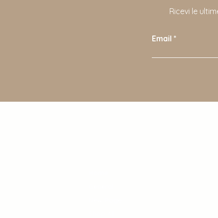
Ricevi le ult
Email
Shop
Home
General
New Page
Shop All