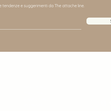
ime tendenze e suggerimenti da The attache line.
Policy
Cu
Refund Policy
Email
Privacy Policy
Shipping Policy
Distributors