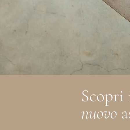
Scopri 
nuovo
a