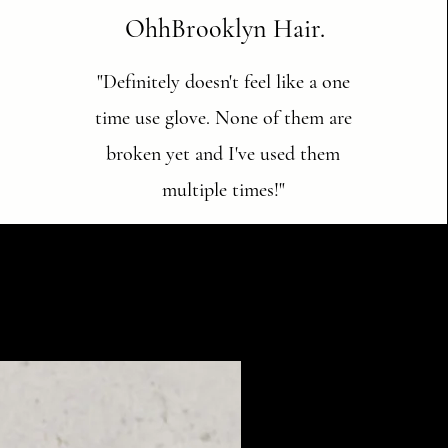
OhhBrooklyn Hair.
"Definitely doesn't feel like a one
time use glove. None of them are
broken yet and I've used them
multiple times!"