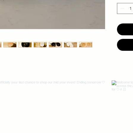
gleichz
✔️ 5
At
❗
Tablet
enthalt