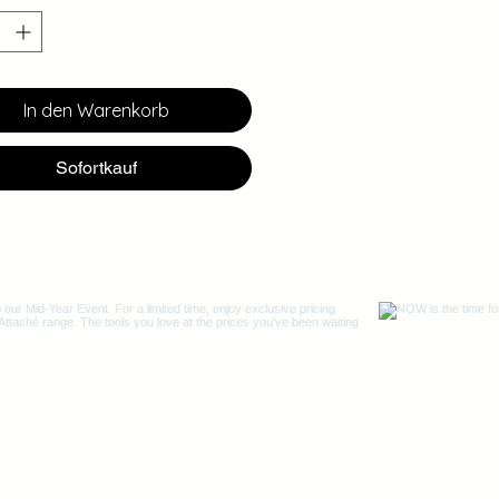
eitig verwenden.
taché Line
Färbeschalen
ts nicht im Lieferumfang
en.
In den Warenkorb
Sofortkauf