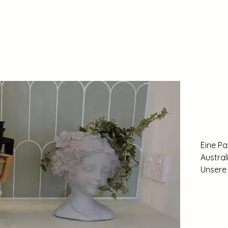
Eine P
Austral
Unsere 
perfekt
ihre Gr
dass si
so könn